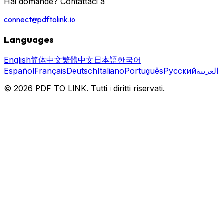
Hai domande? Contattaci a
connect@pdftolink.io
Languages
English
简体中文
繁體中文
日本語
한국어
Español
Français
Deutsch
Italiano
Português
Русский
العربية
© 2026 PDF TO LINK. Tutti i diritti riservati.