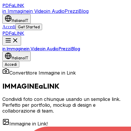
PDF
a
LINK
in Immagine
in Video
in Audio
Prezzi
Blog
Italiano
IT
Accedi
Get Started
PDF
a
LINK
in Immagine
in Video
in Audio
Prezzi
Blog
Italiano
IT
Accedi
Convertitore Immagine in Link
IMMAGINE
a
LINK
Condividi foto con chiunque usando un semplice link.
Perfetto per portfolio, mockup di design e
collaborazione di team.
Immagine in Link!